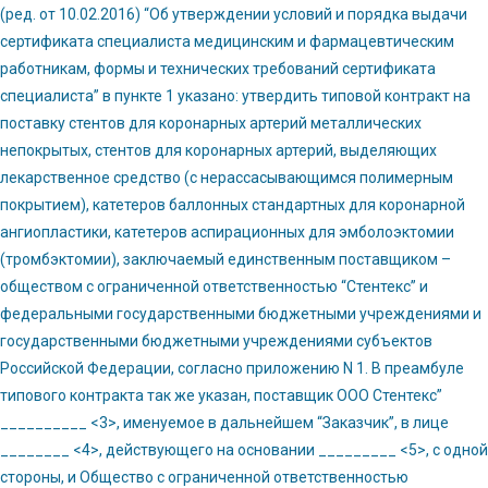
(ред. от 10.02.2016) “Об утверждении условий и порядка выдачи
сертификата специалиста медицинским и фармацевтическим
работникам, формы и технических требований сертификата
специалиста” в пункте 1 указано: утвердить типовой контракт на
поставку стентов для коронарных артерий металлических
непокрытых, стентов для коронарных артерий, выделяющих
лекарственное средство (с нерассасывающимся полимерным
покрытием), катетеров баллонных стандартных для коронарной
ангиопластики, катетеров аспирационных для эмболоэктомии
(тромбэктомии), заключаемый единственным поставщиком –
обществом с ограниченной ответственностью “Стентекс” и
федеральными государственными бюджетными учреждениями и
государственными бюджетными учреждениями субъектов
Российской Федерации, согласно приложению N 1. В преамбуле
типового контракта так же указан, поставщик ООО Стентекс”
__________ <3>, именуемое в дальнейшем “Заказчик”, в лице
________ <4>, действующего на основании _________ <5>, с одной
стороны, и Общество с ограниченной ответственностью