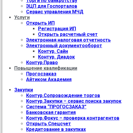
Торги по банкротству
ЭЦП для Госпорталов
Сервис управления МЧД
Услуги
Открыть ИП
Регистрация ИП
Открыть расчетный счет
Электронная налоговая отчетность
Электронный документооборот
Контур. Сайн
Контур. Диадок
Контур.Право
Повышение квалификации
Прогосзаказ
Айтиком Академия
Закупки
Контур.Сопровождение торгов
Контур.Закупки – сервис поиска закупок
Система “ПРОГОСЗАКАЗ”
Банковская гарантия
Контур.Фокус – проверка контрагентов
Открыть Спецсчет
Кредитование в закупках