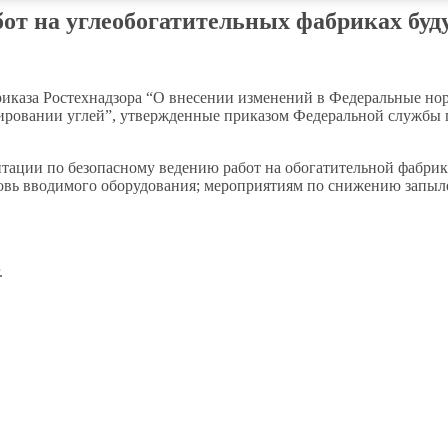
бот на углеобогатительных фабриках буд
иказа Ростехнадзора “О внесении изменений в Федеральные но
ировании углей”, утвержденные приказом Федеральной службы п
нтации по безопасному ведению работ на обогатительной фабрик
вь вводимого оборудования; мероприятиям по снижению запыле
.