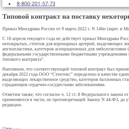
8-800-201-57-73
Типовой контракт на поставку некото
Приказ Минздрава России от 9 марта 2022 г. N 146н (зарег. в М
С 18 апреля текущего года не действует приказ Минздрава Рос
непокрытых, стентов для коронарных артерий, выделяющих ле
ангиопластики, катетеров аспирационных для эмболоэктомии 
федеральными государственными бюджетными учреждениями и
типового контракта”.
Напомним, что соответствующий типовой контракт был принят во
декабря 2022 года ООО “Стентекс” определено в качестве еди
выделяющих лекарственное средство, катетеров баллонных ст
страдающим сердечно-сосудистыми заболеваниями.
Отметим также, что согласно ч. 12 ст. 8 Федерального закона 
применяются в части, не противоречащей Закону N 44-ФЗ, до у
редакции.