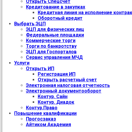
Открыть Спецсчет
Кредитование в закупках
Кредитная линия на исполнение контра
Оборотный кредит
Выбрать ЭЦП
ЭЦП для физических лиц
Федеральные площадки
Коммерческие торги
Торги по банкротству
ЭЦП для Госпорталов
Сервис управления МЧД
Услуги
Открыть ИП
Регистрация ИП
Открыть расчетный счет
Электронная налоговая отчетность
Электронный документооборот
Контур. Сайн
Контур. Диадок
Контур.Право
Повышение квалификации
Прогосзаказ
Айтиком Академия