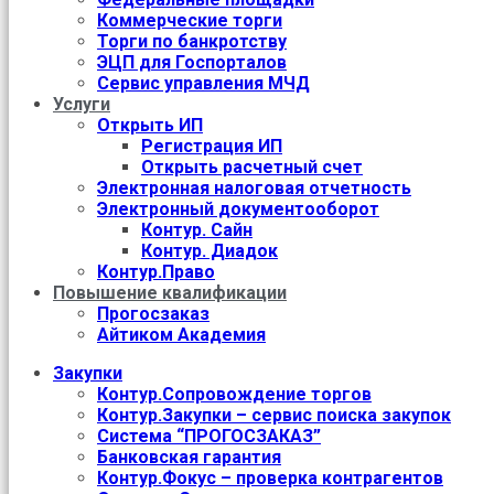
Коммерческие торги
Торги по банкротству
ЭЦП для Госпорталов
Сервис управления МЧД
Услуги
Открыть ИП
Регистрация ИП
Открыть расчетный счет
Электронная налоговая отчетность
Электронный документооборот
Контур. Сайн
Контур. Диадок
Контур.Право
Повышение квалификации
Прогосзаказ
Айтиком Академия
Закупки
Контур.Сопровождение торгов
Контур.Закупки – сервис поиска закупок
Система “ПРОГОСЗАКАЗ”
Банковская гарантия
Контур.Фокус – проверка контрагентов