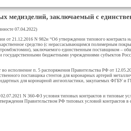
рых медизделий, заключаемый с единств
инюсте 07.04.2022)
сии от 21.12.2016 N 982н “Об утверждении типового контракта н
карственное средство (с нерассасывающимся полимерным покрыт
(тромбэктомии), заключаемого единственным поставщиком – общ
 государственными бюджетными учреждениями субъектов Росс
 исполнение п. 5 распоряжения Правительства РФ от 12.05.2015 
нственного поставщика стентов для коронарных артерий металли
андартных для коронарной ангиопластики, закупаемых ФГБУ и 
от 02.07.2021 N 360-ФЗ условия типовых контрактов и типовые ус
тверждения Правительством РФ типовых условий контрактов в со